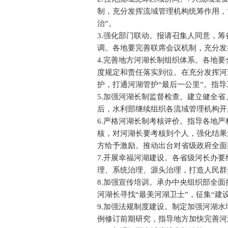
制，充分发挥流域管理机构统筹作用，
治”。
3.强化部门联动。报请召集人同意，
调。各地要完善联席会议机制，充分发
4.完善地方河湖长制组织体系。各地
度规定和责任落实到位。在充分发挥河
护，打通河湖管护“最后一公里”。指
5.加强河湖长制监督检查。建立健全
后，水利部继续组织各流域管理机构开
6.严格河湖长制考核评价。指导各地
核，对河湖长要考核到个人，强化结果
方给予激励。推动出台对省级政府全面
7.开展幸福河湖建设。各省级河长办
理、系统治理、源头治理，打造人民群
8.加强宣传培训。承办中央组织部全面
河湖长寻找“最美河湖卫士”，征集“建
9.加强法规制度建设。制定加强河湖
例修订前期研究，指导地方加快完善河