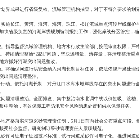
。对划界成果进行省级复核、流域管理机构抽查，对于不符合要求的划
施。实施长江、黄河、淮河、海河、珠江、松辽流域重点河段岸线保护
加快省级负责的河湖岸线规划编制报批工作，强化岸线分区管控，确
管控。指导监督流域管理机构、地方水行政主管部门按照审查权限，严
范化。持续清理整治“四乱”问题，坚决遏增量、清存量，将清理整治
地方抓好河湖突出问题整改。
整治。将确保河道行洪安全纳入河湖长制目标任务，依法依规严肃处理
突出问题清理整治。
项整治行动。依托河湖长制，对丹江口水库水域岸线存在的突出问题进行
。
行洪问题清理整治。全面排查、集中整治南水北调中线以倒虹吸、渡槽、
集中整治，有效保障工程防汛安全风险隐患处置和供水保障任务。
促各地严格落实河道采砂管理责任制，5月1日前向社会公布重点河段
接受社会监督。研究制订采砂管理责任人履职规范。
道采砂许可证电子证照技术标准，试行河道采砂许可电子化。推进河道