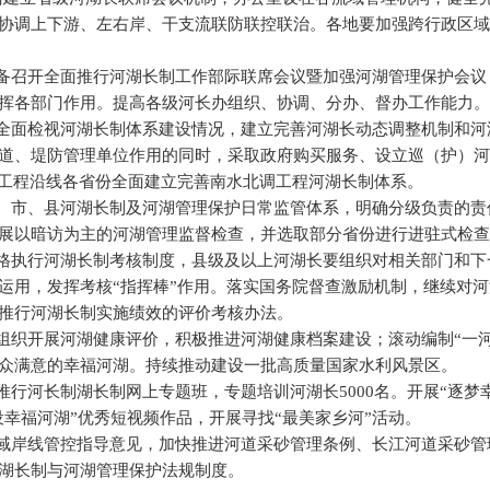
协调上下游、左右岸、干支流联防联控联治。各地要加强跨行政区域河
筹备召开全面推行河湖长制工作部际联席会议暨加强河湖管理保护会
挥各部门作用。提高各级河长办组织、协调、分办、督办工作能力。
要全面检视河湖长制体系建设情况，建立完善河湖长动态调整机制和
道、堤防管理单位作用的同时，采取政府购买服务、设立巡（护）河
导工程沿线各省份全面建立完善南水北调工程河湖长制体系。
省、市、县河湖长制及河湖管理保护日常监管体系，明确分级负责的
展以暗访为主的河湖管理监督检查，并选取部分省份进行进驻式检查
严格执行河湖长制考核制度，县级及以上河湖长要组织对相关部门和
运用，发挥考核“指挥棒”作用。落实国务院督查激励机制，继续对
推行河湖长制实施绩效的评价考核办法。
要组织开展河湖健康评价，积极推进河湖健康档案建设；滚动编制“一
众满意的幸福河湖。持续推动建设一批高质量国家水利风景区。
推行河长制湖长制网上专题班，专题培训河湖长5000名。开展“逐梦
设幸福河湖”优秀短视频作品，开展寻找“最美家乡河”活动。
水域岸线管控指导意见，加快推进河道采砂管理条例、长江河道采砂
湖长制与河湖管理保护法规制度。