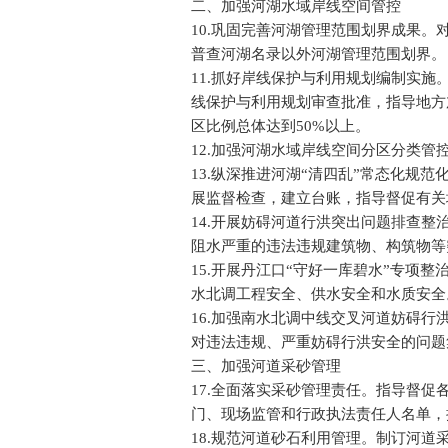
二、加强河湖水域岸线空间管控
10.巩固完善河湖管理范围划界成果
普查河湖名录以外河湖管理范围划界。
11.抓好岸线保护与利用规划编制实
线保护与利用规划审查批准，指导地方
区比例总体达到50%以上。
12.加强河湖水域岸线空间分区分类
13.纵深推进河湖“清四乱”常态化规
展监督检查，建立台账，指导督促有关
14.开展妨碍河道行洪突出问题排查
阻水严重的违法违规建筑物、构筑物等
15.开展丹江口“守好一库碧水”专
水北调工程安全、供水安全和水质安全
16.加强南水北调中线交叉河道妨碍
对违法违规、严重妨碍行洪安全的问题
三、加强河道采砂管理
17.全面落实采砂管理责任。指导督
门、现场监管和行政执法责任人名单，
18.规范河道砂石利用管理。制订河