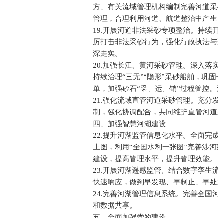
方、有关流域管理机构编制完善河道采
管理，合理利用河道、航道整治中产生
19.开展河道非法采砂专项整治。持
厉打击非法采砂行为，强化行政执法与
深走实。
20.加强长江、黄河采砂管理。深入
持续治理“三无”“隐形”采砂船舶，
单，加强砂石“采、运、销”过程管控
21.强化流域直管河道采砂管理。充
制，强化协调配合，共同维护直管河道
四、加强智慧河湖建设
22.提升河湖监管信息化水平。全面
上图，利用“全国水利一张图”完善涉
建设，提高管理水平，提升管理效能。
23.开展河湖遥感监管。结合数字孪
快速响应，做到早发现、早制止、早处
24.完善河湖管理信息系统。完善全
和数据共享。
五、全面加强党的建设