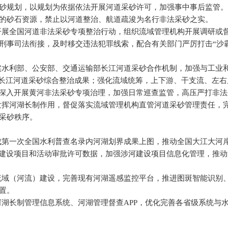
砂规划，以规划为依据依法开展河道采砂许可，加强事中事后监管。
的砂石资源，禁止以河道整治、航道疏浚为名行非法采砂之实。
续开展全国河道非法采砂专项整治行动，组织流域管理机构开展调研或
刑事司法衔接，及时移交违法犯罪线索，配合有关部门严厉打击“沙霸
落实水利部、公安部、交通运输部长江河道采砂合作机制，加强与工业
巩固长江河道采砂综合整治成果；强化流域统筹，上下游、干支流、左
。深入开展黄河非法采砂专项治理，加强日常巡查监管，高压严打非
分发挥河湖长制作用，督促落实流域管理机构直管河道采砂管理责任，
采砂秩序。
完成第一次全国水利普查名录内河湖划界成果上图，推动全国大江大河
河建设项目和活动审批许可数据，加强涉河建设项目信息化管理，推
生流域（河流）建设，完善现有河湖遥感监控平台，推进图斑智能识别
置。
国河湖长制管理信息系统、河湖管理督查APP，优化完善各省级系统与