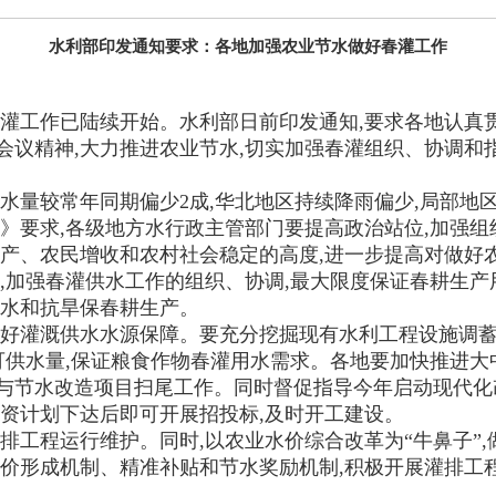
水利部印发通知要求：各地加强农业节水做好春灌工作
春灌工作已陆续开始。水利部日前印发通知,要求各地认真贯
议精神,大力推进农业节水,切实加强春灌组织、协调和指
降水量较常年同期偏少2成,华北地区持续降雨偏少,局部
》要求,各级地方水行政主管部门要提高政治站位,加强组
增产、农民增收和农村社会稳定的高度,进一步提高对做好
,加强春灌供水工作的组织、协调,最大限度保证春耕生产
用水和抗旱保春耕生产。
做好灌溉供水水源保障。要充分挖掘现有水利工程设施调蓄
溉可供水量,保证粮食作物春灌用水需求。各地要加快推进
配套与节水改造项目扫尾工作。同时督促指导今年启动现代
投资计划下达后即可开展招投标,及时开工建设。
排工程运行维护。同时,以农业水价综合改革为“牛鼻子”
水价形成机制、精准补贴和节水奖励机制,积极开展灌排工