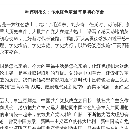
毛伟明撰文：传承红色基因 坚定初心使命
南是一方红色热土，走出了毛泽东、刘少奇、任弼时、彭德怀、
重大历史事件，大批共产党人在这片热土上谱写了感天动地的英
初心使命，走好新时代长征路。”我们要认真贯彻落实习近平总
理、学史增信、学史崇德、学史力行，以昂扬姿态实施“三高四
永不变色。
国是怎么来的、今天的幸福生活是怎么来的，让红色旗帜永远飘
论正确，是事业取得胜利的前提。党领导中国革命、建设和改革
造的历史。我们要始终坚持以习近平新时代中国特色社会主义思
实施“三高四新”战略、建设现代化新湖南中的实际问题，更好
远大，事业更辉煌。中国共产党从成立之日起，就把共产主义作
向没变，必须把共产主义远大理想同中国特色社会主义共同理想
的事情统一起来，赓续共产党人精神血脉，不断把为远大理想奋
问题，需要中国方案。新民主主义革命的伟大胜利，新中国成立
雄辩地证明了只有中国共产党才能救中国、只有中国特色社会主