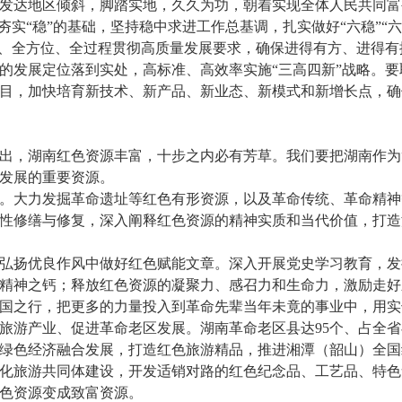
发达地区倾斜，脚踏实地，久久为功，朝着实现全体人民共同富
夯实“稳”的基础，坚持稳中求进工作总基调，扎实做好“六稳”“
域、全方位、全过程贯彻高质量发展要求，确保进得有方、进得有
的发展定位落到实处，高标准、高效率实施“三高四新”战略。要
目，加快培育新技术、新产品、新业态、新模式和新增长点，确
出，湖南红色资源丰富，十步之内必有芳草。我们要把湖南作为
发展的重要资源。
。大力发掘革命遗址等红色有形资源，以及革命传统、革命精神
性修缮与修复，深入阐释红色资源的精神实质和当代价值，打造
弘扬优良作风中做好红色赋能文章。深入开展党史学习教育，发
精神之钙；释放红色资源的凝聚力、感召力和生命力，激励走好
国之行，把更多的力量投入到革命先辈当年未竟的事业中，用实
旅游产业、促进革命老区发展。湖南革命老区县达95个、占全省
绿色经济融合发展，打造红色旅游精品，推进湘潭（韶山）全国
化旅游共同体建设，开发适销对路的红色纪念品、工艺品、特色
色资源变成致富资源。