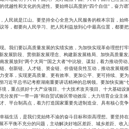
的优越性和文化的先进性。要始终以高度的“四个自信”，奋力
，人民就是江山。要坚持全心全意为人民服务的根本宗旨，始终
议等，都要向人民学习、把人民利益放到心中最高位置，都要把
现。我们要以高质量发展的实绩实效，为加快实现革命理想打牢
足新发展阶段、贯彻新发展理念、构建新发展格局、加快高质量发
南发展放到“两个大局”“国之大者”中比较、谋划，着力推动劳
链、创新链、人才链、资金链、价值链良性互动，推动发展规模
力变革，实现更高质量、更有效率、更加公平、更可持续、更为
彻习近平总书记考察湖南重要讲话精神的总纲领。要加快实施“七
环境，重点抓好十大产业项目、十大技术攻关项目、十大基础设
充分发挥“一带一路”和自贸试验区带动效应，大力培育企业主
才、平台制高点，着力打造国家重要先进制造业、具有核心竞争
幸福生活，是我们党始终不渝的奋斗目标和崇高理想。要坚持在
发展不平衡不充分的问题，主动解决好地区差距、城乡差距、收