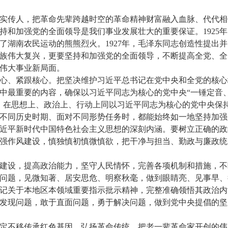
实传人，把革命先辈跨越时空的革命精神财富融入血脉、代代相
持和加强党的全面领导是我们事业发展壮大的重要保证。1925
了湖南农民运动的熊熊烈火。1927年，毛泽东同志创造性提出并
族伟大复兴，更要坚持和加强党的全面领导，不断提高全党、全
伟大事业新局面。
心、紧跟核心。把坚决维护习近平总书记在党中央和全党的核心
中最重要的内容，确保以习近平同志为核心的党中央“一锤定音、
，在思想上、政治上、行动上同以习近平同志为核心的党中央保
不同历史时期、面对不同形势任务时，都能始终如一地坚持加强
近平新时代中国特色社会主义思想的深刻内涵。要树立正确的政
强作风建设，慎独慎初慎微慎欲，把干净与担当、勤政与廉政统
建设，提高政治能力，坚守人民情怀，完善各项机制和措施，不
问题，见微知著、居安思危、明察秋毫，做到眼睛亮、见事早、
记关于本地区本领域重要指示批示精神，完整准确领悟其政治内
发现问题，敢于直面问题，勇于解决问题，做到党中央提倡的坚
定不移传承红色基因、弘扬革命传统，把老一辈革命家开创的伟