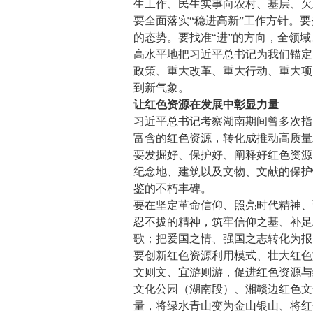
生工作、民生实事向农村、基层、欠
要全面落实“稳进高新”工作方针。要
的态势。要找准“进”的方向，全领
高水平地把习近平总书记为我们锚定
政策、重大改革、重大行动、重大项
到新气象。
让红色资源在发展中彰显力量
习近平总书记考察湖南期间曾多次指
富含的红色资源，转化成推动高质量
要发掘好、保护好、阐释好红色资源
纪念地、建筑以及文物、文献的保护
鉴的不朽丰碑。
要在坚定革命信仰、照亮时代精神、
忍不拔的精神，筑牢信仰之基、补足
歌；把爱国之情、强国之志转化为报
要创新红色资源利用模式、壮大红色
文则文、宜游则游，促进红色资源与
文化公园（湖南段）、湘赣边红色文
量，将绿水青山变为金山银山、将红