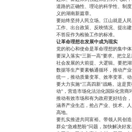
道路的正确性、理论的科学性、制度
义的湖南新篇章。
要始终坚持人民立场。江山就是人民
工作、出台政策、反映情况、提出建
不答应作为检验工作的标准。
让革命理想在发展中成为现实
党的初心和使命是革命理想的集中体
要深入落实“三新一高”要求。把立
社会发展的大前提、大逻辑。要把湖
数据等生产要素畅通循环，推动产业
统一，推动质量变革、效率变革、动
要大力实施“三高四新”战略。这是贯
动”，营造市场化法治化国际化营商
推动有效市场和有为政府更好结合，
涵养产业生态，抢占产业、技术、人
高地。
要扎实推进共同富裕。带领人民创造
群众“急难愁盼”问题，加快解决好