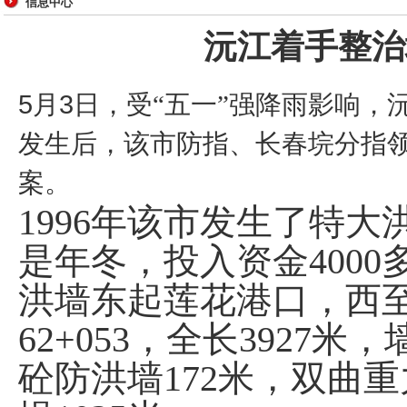
信息中心
沅江着手整治
5
3
月
日
，受“五一”强降雨影响，
发生后，该市防指、长春垸分指
案。
1996
年该市发生了特大
是年冬，投入资金
4000
洪墙东起莲花港口，西
62+053
，全长
3927
米，
砼防洪墙
172
米，双曲重