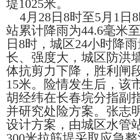
堤
1025
米。
4
月
28
日
8
时至
5
月
1
日
8
站累计降雨为
44.6
毫米
日
8
时，城区
24
小时降雨
长、强度大，城区防洪
体抗剪力下降，胜利闸
15
米。险情发生后，该
胡经纬在长春垸分指副
并研究处险方案。张志
设计方案，由城区水管
300
米拉筋堤采取应急整