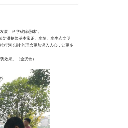
动发展
，
科学破除愚昧
”。
传防洪抢险
基本常识、水情、水生态文明
面推行河长制”的理念更加深入人心，让更多
造势效果。（金汉钦）