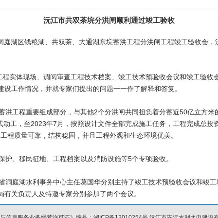
沅江市共双茶垸分洪闸顺利通过竣工验收
召开洞庭湖区钱粮湖、共双茶、大通湖东垸蓄洪工程分洪闸工程竣工验收会
程实体现场、调阅审查工程技术档案、竣工技术预验收会议和竣工验收
建设工作情况，并就专家们提出的问题一一作了解释和答复。
工程重要组成部分，与其他2个分洪闸共同担负着分蓄近50亿立方米的长
式动工，至2023年7月，按照设计文件全部完成施工任务，工程完成总投资2
的考验，工程质量可靠，结构稳固，并且工程外观和生态环境优美。
护、移民征地、工程档案以及消防设施等5个专项验收。
洞庭湖水利事务中心主任葛国华分别主持了竣工技术预验收会议和竣工
局有关负责人及特邀专家分别参加了两个会议。
信息服务业务经营许可证》编号：湘ICP备12010254号
沅江市安沅水利水电建设有