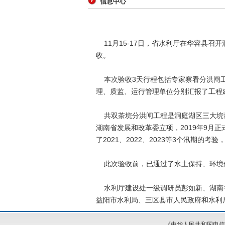
信息中心
11月15-17日，省水利厅在华容县
收。
本次验收3天行程包括专家察看分洪闸工
理、质监、运行管理单位分别汇报了工程
共双茶垸分洪闸工程是洞庭湖区三大垸蓄洪
湖南省发展和改革委立项，2019年9月正
了2021、2022、2023等3个汛期
此次验收前，已通过了水土保持、环境保
水利厅建设处一级调研员彭如新、湖南省
益阳市水利局、三区县市人民政府和水利
《中华人民共和国电信与