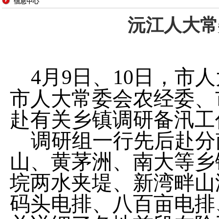
信息中心
沅江人大常
月
日、
日，市人
4
9
10
市人大常委会农经委、
赴有关乡镇调研备汛工
调研组一行先后赴分
山、黄茅洲、南大等乡
垸两水夹堤、新湾畔山
码头电排、八百亩电排